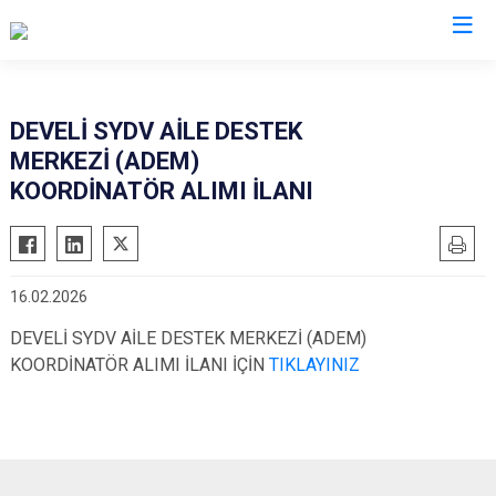
Kayseri
DEVELİ SYDV AİLE DESTEK
MERKEZİ (ADEM)
Akkışla
Özvatan
KOORDİNATÖR ALIMI İLANI
Bünyan
Pınarbaşı
Develi
Sarıoğlan
Felahiye
Sarız
16.02.2026
Hacılar
Talas
DEVELİ SYDV AİLE DESTEK MERKEZİ (ADEM)
İncesu
Tomarza
KOORDİNATÖR ALIMI İLANI İÇİN
TIKLAYINIZ
Kocasinan
Yahyalı
Melikgazi
Yeşilhisar