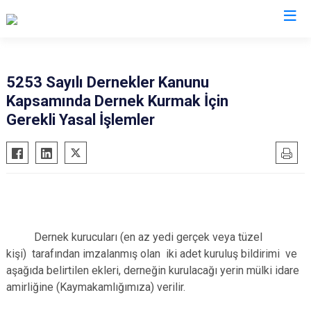
Kayseri
5253 Sayılı Dernekler Kanunu
Kapsamında Dernek Kurmak İçin
Akkışla
Özvatan
Gerekli Yasal İşlemler
Bünyan
Pınarbaşı
Develi
Sarıoğlan
Felahiye
Sarız
Hacılar
Talas
İncesu
Tomarza
Dernek kurucuları (en az yedi gerçek veya tüzel
Kocasinan
Yahyalı
kişi) tarafından imzalanmış olan
iki adet kuruluş bildirimi ve
Melikgazi
Yeşilhisar
aşağıda belirtilen ekleri, derneğin kurulacağı yerin mülki idare
amirliğine (Kaymakamlığımıza) verilir.